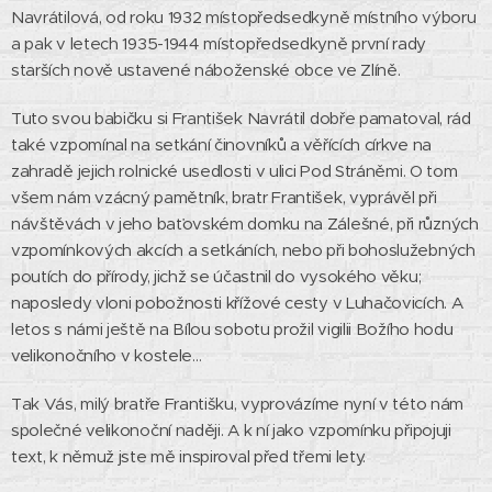
Navrátilová, od roku 1932 místopředsedkyně místního výboru
a pak v letech 1935-1944 místopředsedkyně první rady
starších nově ustavené náboženské obce ve Zlíně.
Tuto svou babičku si František Navrátil dobře pamatoval, rád
také vzpomínal na setkání činovníků a věřících církve na
zahradě jejich rolnické usedlosti v ulici Pod Stráněmi. O tom
všem nám vzácný pamětník, bratr František, vyprávěl při
návštěvách v jeho baťovském domku na Zálešné, při různých
vzpomínkových akcích a setkáních, nebo při bohoslužebných
poutích do přírody, jichž se účastnil do vysokého věku;
naposledy vloni pobožnosti křížové cesty v Luhačovicích. A
letos s námi ještě na Bílou sobotu prožil vigilii Božího hodu
velikonočního v kostele…
Tak Vás, milý bratře Františku, vyprovázíme nyní v této nám
společné velikonoční naději. A k ní jako vzpomínku připojuji
text, k němuž jste mě inspiroval před třemi lety.