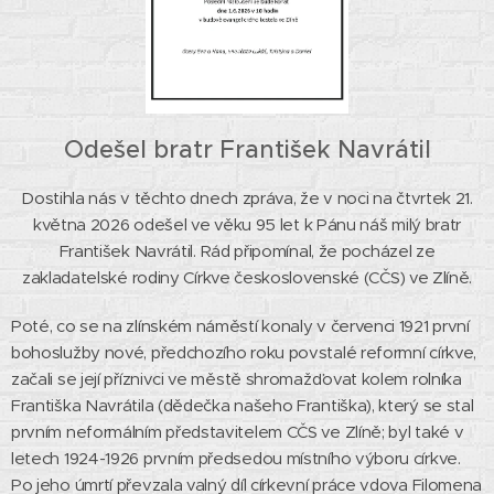
Odešel bratr František Navrátil
Dostihla nás v těchto dnech zpráva, že v noci na čtvrtek 21.
května 2026 odešel ve věku 95 let k Pánu náš milý bratr
František Navrátil. Rád připomínal, že pocházel ze
zakladatelské rodiny Církve československé (CČS) ve Zlíně.
Poté, co se na zlínském náměstí konaly v červenci 1921 první
bohoslužby nové, předchozího roku povstalé reformní církve,
začali se její příznivci ve městě shromažďovat kolem rolníka
Františka Navrátila (dědečka našeho Františka), který se stal
prvním neformálním představitelem CČS ve Zlíně; byl také v
letech 1924-1926 prvním předsedou místního výboru církve.
Po jeho úmrtí převzala valný díl církevní práce vdova Filomena