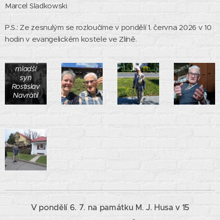
Marcel Sladkowski
vpravo
od něj
jeho syn
P.S.: Ze zesnulým se rozloučíme v pondělí 1. června 2026 v 10
František,
hodin v evangelickém kostele ve Zlíně.
nad ním
v náručí
maminky
mladší
syn
Rostislav
Navrátil
V pondělí 6. 7. na památku M. J. Husa v 15