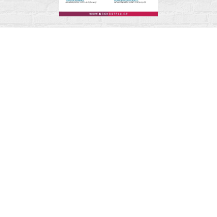
Pastorační dopis jaro.pdf
BOHOSLUŽBY
POZOR ZMĚNA!!!
OD BŘEZNA 2025 SE PŘESOUVÁ
ZAČÁTEK BOHOSLUŽEB NA 9.00
HODIN
Ve Zlíně jsou bohoslužby každou v neděli v 9 hodin s liturgií
Karla Farského v malém sále evangelického kostela.