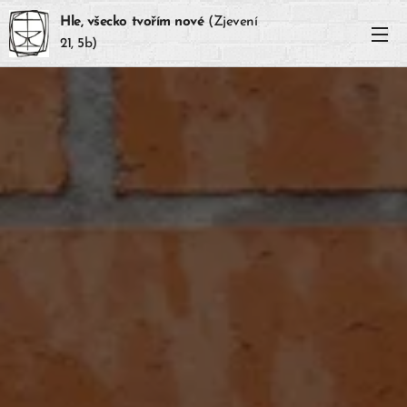
Hle, všecko tvořím nové
(Zjevení
21, 5b)