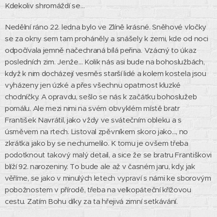
Kdekoliv shromáždí se…
Nedělní ráno 22. ledna bylo ve Zlíně krásné. Sněhové vločky
se za okny sem tam proháněly a snášely k zemi, kde od noci
odpočívala jemně načechraná bílá peřina. Vzácný to úkaz
Zahrada
posledních zim. Jenže… Kolik nás asi bude na bohoslužbách,
u
když k nim docházejí vesměs starší lidé a kolem kostela jsou
Navrátilů
ve Zlíně
vyházeny jen úzké a přes všechnu opatrnost kluzké
asi roku
chodníčky. A opravdu, sešlo se nás k začátku bohoslužeb
1935:
pomálu. Ale mezi nimi na svém obvyklém místě bratr
Vpravo
Filomena
František Navrátil, jako vždy ve svátečním obleku a s
Navrátilová
úsměvem na rtech. Listoval zpěvníkem skoro jako…, no
(místopředsedkyně
zkrátka jako by se nechumelilo. K tomu je ovšem třeba
první
rady
podotknout takový malý detail, a sice že se bratru Františkovi
starších
blíží 92. narozeniny. To bude ale až v časném jaru, kdy, jak
1935-
věříme, se jako v minulých letech vypraví s námi ke sborovým
1944), se
psem
pobožnostem v přírodě, třeba na velkopáteční křížovou
klečí
cestu. Zatím Bohu díky za ta hřejivá zimní setkávání.
František
Navrátil,