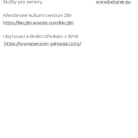
Služby pro seniory
www.betanie.eu
Křesťanské kulturní centrum Zlín
https://kkczlin.wixsite.com/kkczlin
Ubytovací a školící středisko v Brně
https://www.penzion-zahrada.cz/cs/