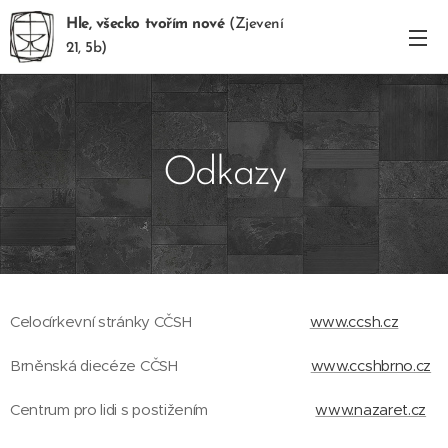
Hle, všecko tvořím nové
(Zjevení
21, 5b)
Odkazy
Celocírkevní stránky CČSH
www.ccsh.cz
Brněnská diecéze CČSH
www.ccshbrno.cz
Centrum pro lidi s postižením
www.nazaret.cz