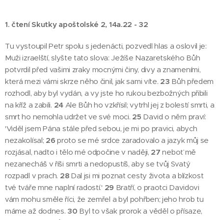
1. čtení Skutky apoštolské 2, 14a.22 - 32
Tu vystoupil Petr spolu s jedenácti, pozvedl hlas a oslovil je:
Muži izraelští, slyšte tato slova: Ježíše Nazaretského Bůh
potvrdil před vašimi zraky mocnými činy, divy a znameními,
která mezi vámi skrze něho činil, jak sami víte.
23
Bůh předem
rozhodl, aby byl vydán, a vy jste ho rukou bezbožných přibili
na kříž a zabili.
24
Ale Bůh ho vzkřísil; vytrhl jej z bolestí smrti, a
smrt ho nemohla udržet ve své moci.
25
David o něm praví:
'Viděl jsem Pána stále před sebou, je mi po pravici, abych
nezakolísal;
26
proto se mé srdce zaradovalo a jazyk můj se
rozjásal, nadto i tělo mé odpočine v naději,
27
neboť mě
nezanecháš v říši smrti a nedopustíš, aby se tvůj Svatý
rozpadl v prach.
28
Dal jsi mi poznat cesty života a blízkost
tvé tváře mne naplní radostí.'
29
Bratří, o praotci Davidovi
vám mohu směle říci, že zemřel a byl pohřben; jeho hrob tu
máme až dodnes.
30
Byl to však prorok a věděl o přísaze,