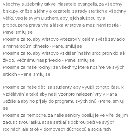
všechny služebníky církve, hlasatele evangelia, za všechny
biskupy, kněze a jáhny a kazatele, za rady starších a všechny
věřící, veď je svým Duchem, aby jejich službou byla
probouzena pravá víra a láska Kristova a mezi námi rostla -
Pane, smiluj se
Prosíme za to, aby Kristovo vítězství v celém světě zavládlo
a mír národům přineslo - Pane, smiluj se
Prosíme za to, aby Kristovo vzkříšení našimi srdci proniklo a k
životu věčnému nás přivedlo - Pane, smiluj se
Prosíme za naše rodiny i za všechny, které nosíme ve svých
srdcích - Pane, smiluj se
Prosíme za naše děti, za studenty, aby využili tohoto času k
vzdělávání a také aby našli vzor pro nalezení víry v Pána
Ježíše a aby ho přijaly do programu svých dnů - Pane, smiluj
se
Prosíme za nemocné, za naše seniory, posiluj je ve víře, dej jim
zakusit svou lásku, ať se setkají s dobrou péčí ve svých
rodinách, ale také v domovech důchodců a sociálních