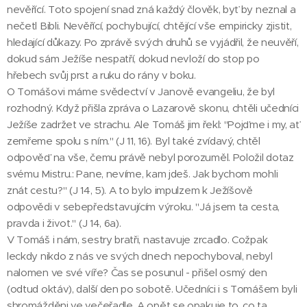
nevěřící. Toto spojení snad zná každý člověk, byť by neznal a
nečetl Bibli. Nevěřící, pochybující, chtějící vše empiricky zjistit,
hledající důkazy. Po zprávě svých druhů se vyjádřil, že neuvěří,
dokud sám Ježíše nespatří, dokud nevloží do stop po
hřebech svůj prst a ruku do rány v boku.
O Tomášovi máme svědectví v Janově evangeliu, že byl
rozhodný. Když přišla zpráva o Lazarově skonu, chtěli učedníci
Ježíše zadržet ve strachu. Ale Tomáš jim řekl: "Pojďme i my, ať
zemřeme spolu s ním." (J 11, 16). Byl také zvídavý, chtěl
odpověď na vše, čemu právě nebyl porozuměl. Položil dotaz
svému Mistru.: Pane, nevíme, kam jdeš. Jak bychom mohli
znát cestu?" (J 14, 5). A to bylo impulzem k Ježíšově
odpovědi v sebepředstavujícím výroku. "Já jsem ta cesta,
pravda i život." (J 14, 6a).
V Tomáš i nám, sestry bratři, nastavuje zrcadlo. Cožpak
leckdy nikdo z nás ve svých dnech nepochyboval, nebyl
nalomen ve své víře? Čas se posunul - přišel osmý den
(odtud oktáv), další den po sobotě. Učedníci i s Tomášem byli
shromážděni ve večeřadle. A opět se opakuje to, co ta