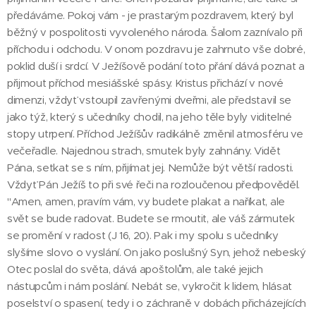
předáváme. Pokoj vám - je prastarým pozdravem, který byl
běžný v pospolitosti vyvoleného národa. Šalom zaznívalo při
příchodu i odchodu. V onom pozdravu je zahrnuto vše dobré,
poklid duší i srdcí. V Ježíšově podání toto přání dává poznat a
přijmout příchod mesiášské spásy. Kristus přichází v nové
dimenzi, vždyť vstoupil zavřenými dveřmi, ale představil se
jako týž, který s učedníky chodil, na jeho těle byly viditelné
stopy utrpení. Příchod Ježíšův radikálně změnil atmosféru ve
večeřadle. Najednou strach, smutek byly zahnány. Vidět
Pána, setkat se s ním, přijímat jej. Nemůže být větší radosti.
Vždyť Pán Ježíš to při své řeči na rozloučenou předpověděl.
"Amen, amen, pravím vám, vy budete plakat a naříkat, ale
svět se bude radovat. Budete se rmoutit, ale váš zármutek
se promění v radost (J 16, 20). Pak i my spolu s učedníky
slyšíme slovo o vyslání. On jako poslušný Syn, jehož nebeský
Otec poslal do světa, dává apoštolům, ale také jejich
nástupcům i nám poslání. Nebát se, vykročit k lidem, hlásat
poselství o spasení, tedy i o záchraně v dobách přicházejících