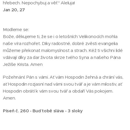
hřebech. Nepochybuj a věř." Aleluja!
Jan 20, 27
Modleme se:
Bože, děkujeme ti, že se i o letošních Velikonocích mohla
naše víra rozhořet. Díky radostné, dobré zvěsti evangelia
můžeme překonat malomyslnost a strach. Kéž ti všichni lidé
vdávají díky za dar života skrze tvého Syna a našeho Pána
Ježíše Krista. Amen
Požehnání: Pán s vámi. Ať vám Hospodin žehná a chrání vás,
ať Hospodin rozjasní nad vámi svou tvář a je vám milostiv, ať
Hospodin obrátí k vám svou tvář a obdaří Vás pokojem.
Amen.
Píseň č. 260 - Buď tobě sláva - 3 sloky