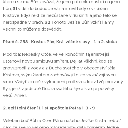
kterou se mu Bůh zavázal, že jeho potomka nastolí na jeho
trůn;
31
viděl do budoucnosti, a mluvil tedy o vzkříšení
Kristově, když řekl, že nezůstane v říši smrti a jeho tělo se
nerozpadne v prach.
32
Tohoto Ježíše Bůh vzkřísil a my
všichni to můžeme dosvědčit.
Píseň č. 258 - Kristus Pán, Král věčné slávy - 1. a 2. sloka
Modlitba: Nebeský Otče, ve velikonočním tajemství jsi
ustanovil novou smlouvu smíření. Dej, ať všichni, kdo se
znovuzrodili z vody a z Ducha svatého v obecenství těla
Kristova, svým životem zachovávají to, co vyznávají svou
vírou. Vždyť za naše vykoupení prolil svou krev tvůj milovaný
Syn, jenž v jednotě Ducha svatého žije a kraluje po věky
věků. Amen.
2. epištolní čtení 1. list apoštola Petra 1, 3 - 9
Veleben buď Bůh a Otec Pána našeho Ježíše Krista, neboť
nám ze svého velikého milosrdenství dal vzkříšením Ježíše