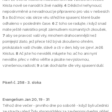
Krista nově se narodit k živé naději.
4
Dědictví nehynoucí,
neposkvrněné a nevadnoucí je připraveno pro vás v nebesích
5
a Boží moc vás skrze víru střeží ke spasení, které bude
odhaleno v posledním čase.
6
Z toho se radujte, i když snad
máte ještě nakrátko projít zármutkem rozmanitých zkoušek,
7
aby se pravost vaší víry, mnohem drahocennější než
pomíjející zlato, jež přece též bývá zkoušeno ohněm,
prokázala k vaší chvále, slávě a cti v den, kdy se zjeví Ježíš
Kristus.
8
Ač jste ho neviděli, milujete ho; ač ho ani nyní
nevidíte, přec v něho věříte a jásáte nevýslovnou,
vznešenou radostí,
9
a tak docházíte cíle víry, spasení duší.
Píseň č. 258 - 3. sloka
Evangelium Jan 20, 19 - 31
Téhož dne večer - prvního dne po sobotě - když byli učedníci
ze strachu před Židy shromážděni za zavřenými dveřmi, přišel