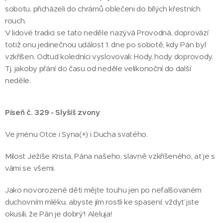
sobotu, přicházeli do chrámů oblečeni do bílých křestních
rouch.
V lidové tradici se tato neděle nazývá Provodná, doprovází
totiž onu jedinečnou událost 1. dne po sobotě, kdy Pán byl
vzkříšen. Odtud koledníci vyslovovali: Hody, hody doprovody.
Tj. jakoby přání do času od neděle velikonoční do další
neděle.
Píseň č. 329 - Slyšíš zvony
Ve jménu Otce i Syna(+) i Ducha svatého.
Milost Ježíše Krista, Pána našeho, slavně vzkříšeného, ať je s
vámi se všemi.
Jako novorozené děti mějte touhu jen po nefalšovaném
duchovním mléku, abyste jím rostli ke spasení; vždyť jste
okusili, že Pán je dobrý'! Aleluja!