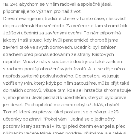
118, 24), abychom se v něm radovali a společně jásali,
připomínají jeho význam pro náš život.
Dnešní evangelium, tradičně čtené v tomto čase, nás uvádí
do jeruzalémského večeřadla. Za večera se tam shromáždili
Ježíšovi učedníci za zavřenými dveřmi. To nám připomíná
jakoby i naši situaci, kdy kvůli pandemické chorobě jsme
zavřeni také ve svých domovech. Učedníci byli zahlceni
strachem před pronásledováním ze strany Kristových
nepřátel. Mnozí z nás v současné době jsou také zahlceni
strachem, pociťují ohrožení svých životů. A tu se děje něco
nepředstavitelně podivuhodného. Do prostoru vstupuje
vzkříšený Pán, který, když po něm zatoužíme, může přijít také
do našich domovů, všude tam, kde se i hrstečka shromažďuje
v jeho jménu. Ježíš přichází k učedníkům, kterých bylo právě
jen deset. Pochopitelně mezi nimi nebyl už Jidáš, chyběl
Tomáš, který asi převzal úkol postarat se o nákup. Ježíš
učedníky pozdravil: "Pokoj vám." Jedná se o jedinečný
pozdrav, který zaznívá i v liturgii před čtením evangelia, před
přijímáním večeře Páně. Onen pozdrav přijímáme, ale také si