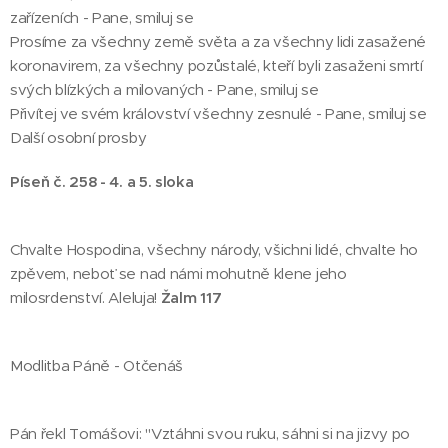
zařízeních - Pane, smiluj se
Prosíme za všechny země světa a za všechny lidi zasažené
koronavirem, za všechny pozůstalé, kteří byli zasaženi smrtí
svých blízkých a milovaných - Pane, smiluj se
Přivítej ve svém království všechny zesnulé - Pane, smiluj se
Další osobní prosby
Píseň č. 258 - 4. a 5. sloka
Chvalte Hospodina, všechny národy, všichni lidé, chvalte ho
zpěvem, neboť se nad námi mohutně klene jeho
milosrdenství. Aleluja!
Žalm 117
Modlitba Páně - Otčenáš
Pán řekl Tomášovi: "Vztáhni svou ruku, sáhni si na jizvy po