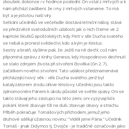
zkoušek, dokonce i v hodince poslední. On vstal z mrtvých a k
nám přichází zaslíbení, že i my z mrtvých vstaneme. To má
být a je jistotou naší víry.
Setkání učedníků ve večeřadle dostává letniční náboj, stává
se předzvěstí svatodušních událostí, jak o nich čteme ve 2.
kapitole Skutků apoštolských, kdy Petr v síle Ducha svatého
se nebál a pronesl svědectví, kdo a kým je Kristus.
Sestry a bratři, slyšíme pak, že Ježíš na ně dechl, což nám
připomíná zprávu z Knihy Genesis, kdy Hospodinovo dechnutí
se stalo zdrojem života při stvoření člověka (Gn 2, 7),
začátkem nového stvoření. Tato událost předznamenává
přicházející nový věk - věk Ducha svatého, jenž byl
katalyzátorem zrodu církve Kristovy. Učedníci jsou takto
zplnomocněni Pánem k úkolu působit ve světle spásy. Oni se
takto stávají jeho zástupci na této zemi, oni vyzývají lid k
pokání, které zbavuje tíži na duši, zbavuje obavy a strachu.
Příběh pokračuje Tomášových příchodem, jemuž jeho
druhové sdělují úžasnou novinu: "Viděli jsme Pána." Učedník
Tomáš - jinak Didymos tj. Dvojče - je tradičně označován jako