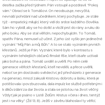
desítka zažila před týdnem. Pán vstoupil a pozdravil. "Pokoj
vám." Obrací se k Tomášovi. On neodsuzuje, nevyčítá,
nevnáší pohrdání nad učedníkem, který pochybuje. Je stále
týž - empatický, milující, který vidí do srdce každého člověka.
Sám ho vybídl, aby se ho dotkl a vložil prst do rány a ruku do
jeho boku. Aby se stal věřícím, nepochybujícím. To Tomáš,
spatřiv Pána, nemusel už učinit. Z jeho úst vyšlo jen jedinečné
vyznání: "Můj Pán a můj Bůh." A to se stalo vyznáním prvních
křesťanů. Ježíš je Pán. Vyznání, které bylo v kontrastu s
vyznáním tehdejších občanů římské říše, kteří císaře uctívali
jako boha a pána. Tomáš uviděl a uvěřil. Po něm celé
generace věřících křesťanů, kteří neviděli, a přece uvěřili,
neboť se jim dostávalo svědectví, jež přecházelo z generace
na generaci, mnozí zakusili Kristovu dobrotu a lásku, která je
potěšovala i povzbuzovala, dala impulz ke službě potřebným i
k díkůvzdání za dar života a stala se jistotou na život věčný.
Vždyť jak je psáno v Listě Židům: Kristus včera i dnes, tentýž
jest i na věky." (Žd 13, 8). Ježíš v závěru blahoslaví ty věřící,