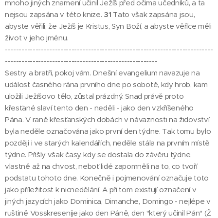
mnoho jiných znamení učinil Ježíš před očima učedníků, a ta
nejsou zapsána v této knize.
31
Tato však zapsána jsou,
abyste věřili, že Ježíš je Kristus, Syn Boží, a abyste věříce měli
život v jeho jménu.
---------------------------------------------------------------------------
-------------------------------------------------------
Sestry a bratři, pokoj vám. Dnešní evangelium navazuje na
událost časného rána prvního dne po sobotě, kdy hrob, kam
uložili Ježíšovo tělo, zůstal prázdný. Snad právě proto
křesťané slaví tento den - neděli - jako den vzkříšeného
Pána. V raně křesťanských dobách v návaznosti na židovství
byla neděle označována jako první den týdne. Tak tomu bylo
později i ve starých kalendářích, neděle stála na prvním místě
týdne. Přišly však časy, kdy se dostala do závěru týdne,
vlastně až na chvost, neboť lidé zapomněli na to, co tvoří
podstatu tohoto dne. Konečně i pojmenování označuje toto
jako příležitost k nicnedělání. A při tom existují označení v
jiných jazycích jako Dominica, Dimanche, Domingo - nejlépe v
ruštině Vosskresenije jako den Páně, den "který učinil Pán" (Ž