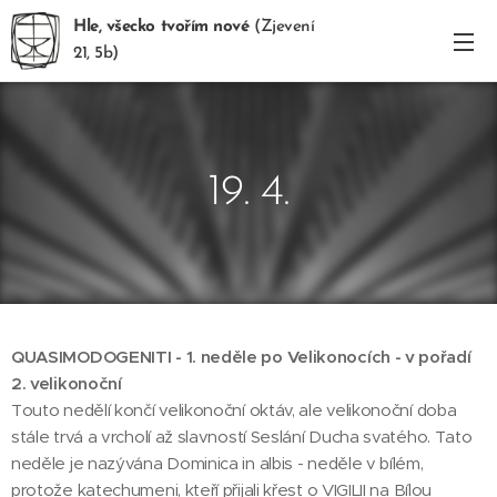
Hle, všecko tvořím nové
(Zjevení
21, 5b)
19. 4.
QUASIMODOGENITI - 1. neděle po Velikonocích - v pořadí
2. velikonoční
Touto nedělí končí velikonoční oktáv, ale velikonoční doba
stále trvá a vrcholí až slavností Seslání Ducha svatého. Tato
neděle je nazývána Dominica in albis - neděle v bílém,
protože katechumeni, kteří přijali křest o VIGILII na Bílou