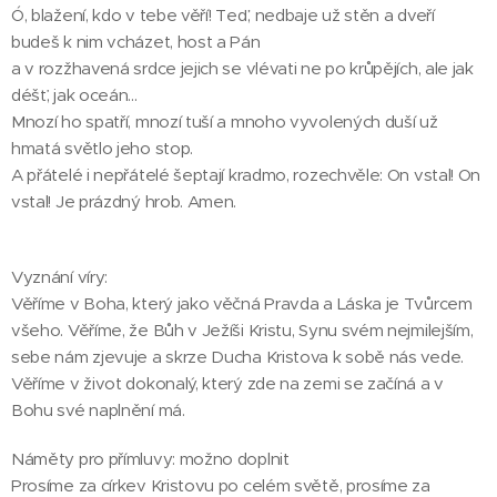
Ó, blažení, kdo v tebe věří! Teď, nedbaje už stěn a dveří
budeš k nim vcházet, host a Pán
a v rozžhavená srdce jejich se vlévati ne po krůpějích, ale jak
déšť, jak oceán...
Mnozí ho spatří, mnozí tuší a mnoho vyvolených duší už
hmatá světlo jeho stop.
A přátelé i nepřátelé šeptají kradmo, rozechvěle: On vstal! On
vstal! Je prázdný hrob. Amen.
Vyznání víry:
Věříme v Boha, který jako věčná Pravda a Láska je Tvůrcem
všeho. Věříme, že Bůh v Ježíši Kristu, Synu svém nejmilejším,
sebe nám zjevuje a skrze Ducha Kristova k sobě nás vede.
Věříme v život dokonalý, který zde na zemi se začíná a v
Bohu své naplnění má.
Náměty pro přímluvy: možno doplnit
Prosíme za církev Kristovu po celém světě, prosíme za