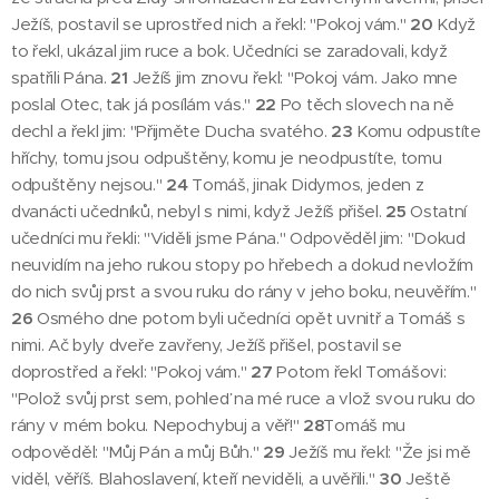
Ježíš, postavil se uprostřed nich a řekl: "Pokoj vám."
20
Když
to řekl, ukázal jim ruce a bok. Učedníci se zaradovali, když
spatřili Pána.
21
Ježíš jim znovu řekl: "Pokoj vám. Jako mne
poslal Otec, tak já posílám vás."
22
Po těch slovech na ně
dechl a řekl jim: "Přijměte Ducha svatého.
23
Komu odpustíte
hříchy, tomu jsou odpuštěny, komu je neodpustíte, tomu
odpuštěny nejsou."
24
Tomáš, jinak Didymos, jeden z
dvanácti učedníků, nebyl s nimi, když Ježíš přišel.
25
Ostatní
učedníci mu řekli: "Viděli jsme Pána." Odpověděl jim: "Dokud
neuvidím na jeho rukou stopy po hřebech a dokud nevložím
do nich svůj prst a svou ruku do rány v jeho boku, neuvěřím."
26
Osmého dne potom byli učedníci opět uvnitř a Tomáš s
nimi. Ač byly dveře zavřeny, Ježíš přišel, postavil se
doprostřed a řekl: "Pokoj vám."
27
Potom řekl Tomášovi:
"Polož svůj prst sem, pohleď na mé ruce a vlož svou ruku do
rány v mém boku. Nepochybuj a věř!"
28
Tomáš mu
odpověděl: "Můj Pán a můj Bůh."
29
Ježíš mu řekl: "Že jsi mě
viděl, věříš. Blahoslavení, kteří neviděli, a uvěřili."
30
Ještě