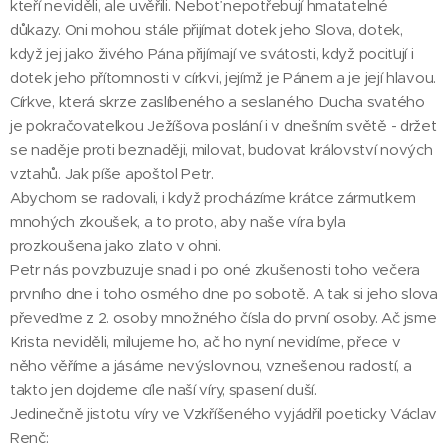
kteří neviděli, ale uvěřili. Neboť nepotřebují hmatatelné
důkazy. Oni mohou stále přijímat dotek jeho Slova, dotek,
když jej jako živého Pána přijímají ve svátosti, když pociťují i
dotek jeho přítomnosti v církvi, jejímž je Pánem a je její hlavou.
Církve, která skrze zaslíbeného a seslaného Ducha svatého
je pokračovatelkou Ježíšova poslání i v dnešním světě - držet
se naděje proti beznaději, milovat, budovat království nových
vztahů. Jak píše apoštol Petr.
Abychom se radovali, i když procházíme krátce zármutkem
mnohých zkoušek, a to proto, aby naše víra byla
prozkoušena jako zlato v ohni.
Petr nás povzbuzuje snad i po oné zkušenosti toho večera
prvního dne i toho osmého dne po sobotě. A tak si jeho slova
převeďme z 2. osoby množného čísla do první osoby. Ač jsme
Krista neviděli, milujeme ho, ač ho nyní nevidíme, přece v
něho věříme a jásáme nevýslovnou, vznešenou radostí, a
takto jen dojdeme cíle naší víry, spasení duší.
Jedinečně jistotu víry ve Vzkříšeného vyjádřil poeticky Václav
Renč: