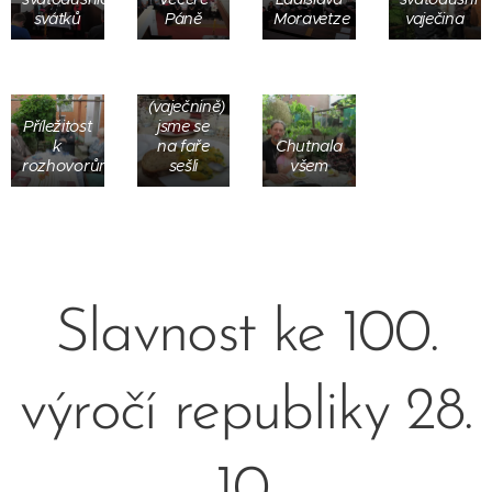
svátků
Páně
Moravetze
vaječina
Kvůli ní
(vaječnině)
Příležitost
jsme se
k
na faře
Chutnala
rozhovorům
sešli
všem
Slavnost ke 100.
výročí republiky 28.
Slavnostní
koncert -
10.
Slavnostní
sólo na