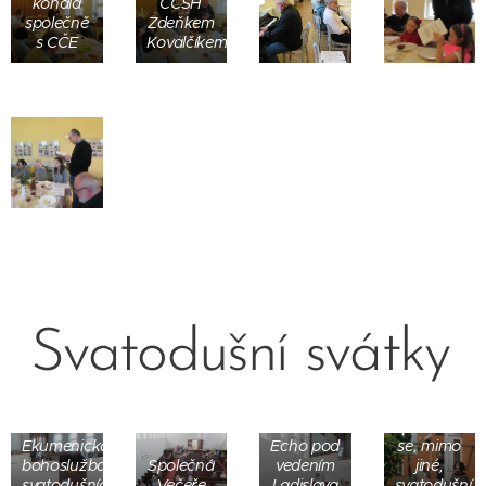
konala
CČSH
společně
Zdeňkem
s CČE
Kovalčíkem
Svatodušní svátky
Boholsužbu
zpěvem
Přivítání
doprovodil
na faře -
sbor
podává
Ekumenická
Echo pod
se, mimo
bohoslužba
Společná
vedením
jiné,
svatodušních
Večeře
Ladislava
svatodušní