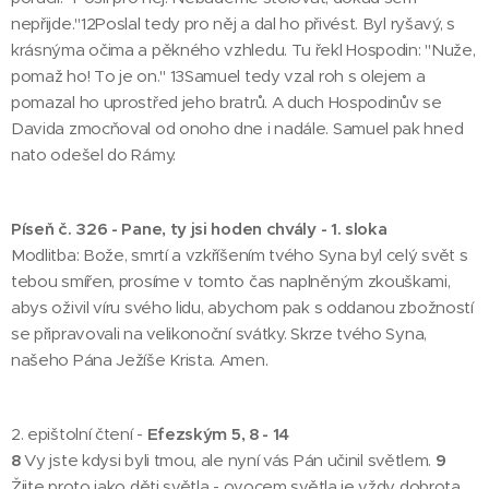
nepřijde."12Poslal tedy pro něj a dal ho přivést. Byl ryšavý, s
krásnýma očima a pěkného vzhledu. Tu řekl Hospodin: "Nuže,
pomaž ho! To je on." 13Samuel tedy vzal roh s olejem a
pomazal ho uprostřed jeho bratrů. A duch Hospodinův se
Davida zmocňoval od onoho dne i nadále. Samuel pak hned
nato odešel do Rámy.
Píseň č. 326 - Pane, ty jsi hoden chvály - 1. sloka
Modlitba: Bože, smrtí a vzkříšením tvého Syna byl celý svět s
tebou smířen, prosíme v tomto čas naplněným zkouškami,
abys oživil víru svého lidu, abychom pak s oddanou zbožností
se připravovali na velikonoční svátky. Skrze tvého Syna,
našeho Pána Ježíše Krista. Amen.
2. epištolní čtení -
Efezským 5, 8 - 14
8
Vy jste kdysi byli tmou, ale nyní vás Pán učinil světlem.
9
Žijte proto jako děti světla - ovocem světla je vždy dobrota,