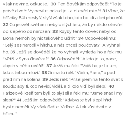
však nevíme, odkud je."
30
Ten člověk jim odpověděl: "To je
právě divné: Vy nevíte, odkud je - a otevřel mi oči!
31
Víme, že
hříšníky Bůh neslyší; slyší však toho, kdo ho ctí a činí jeho vůli.
32
Co je svět světem, nebylo slýcháno, že by někdo otevřel
oči slepého od narození.
33
Kdyby tento člověk nebyl od
Boha, nemohl by nic takového učinit."
34
Odpověděli mu:
"Celý ses narodil v hříchu, a nás chceš poučovat?" A vyhnali
ho.
35
Ježíš se dověděl, že ho vyhnali; vyhledal ho a řekl mu:
"Věříš v Syna člověka?"
36
Odpověděl: "A kdo je to, pane,
abych v něho uvěřil?"
37
Ježíš mu řekl: "Vidíš ho; je to ten,
kdo s tebou mluví."
38
On na to řekl: "Věřím, Pane," a padl
před ním na kolena.
39
Ježíš řekl: "Přišel jsem na tento svět k
soudu: aby ti, kdo nevidí, viděli, a ti, kdo vidí, byli slepí."
40
Farizeové, kteří tam byli, to slyšeli a řekli mu: "Jsme snad i my
slepí?"
41
Ježíš jim odpověděl: "Kdybyste byli slepí, hřích
byste neměli. Vy však říkáte: Vidíme. A tak zůstáváte v
hříchu."