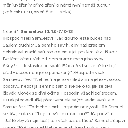
mění uvěření v přímé zření, o němž nyní nemáš tuchu."
(Zpěvník CČSH, píseň č, 18, 3. sloka)
1. čtení
1. Samuelova 16, 1.6-7,10-13
1Hospodin řekl Samuelovi: "Jak dlouho ještě budeš nad
Saulem truchlit? Já jsem ho zavrhl, aby nad Izraelem
nekraloval. Naplň svůj roh olejem a jdi, posílám tě k Jišajovi
Betlémskému. Vyhlédl jsem si krále mezi jeho syny."
6Když se dostavili a on spatřil Elíaba, řekl si : "Jistě tu stojí
před Hospodinem jeho pomazaný." 7Hospodin však
Samuelovi řekl: "Nehleď na jeho vzhled ani na jeho vysokou
postavu, neboť já jsem ho zamítl. Nejde o to, jak se dívá
člověk. Člověk se dívá očima, Hospodin však hledí srdcem."
10Tak předvedl Jišaj před Samuela svých sedm synů, ale
Samuel řekl: "Žádného z nich Hospodin nevyvolil." 11A Samuel
se Jišaje otázal: "To jsou všichni mládenci?" Jišaj odvětil:
"Ještě zbývá nejmladší, ten však pase stádo." Samuel Jišajovi
poručil: "Pošli pro něj! Nebudeme stolovat, dokud sem