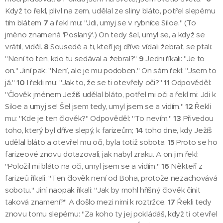
Když to řekl, plivl na zem, udělal ze sliny bláto, potřel slepému
tím blátem
7
a řekl mu: "Jdi, umyj se v rybníce Siloe." (To
jméno znamená 'Poslaný'.) On tedy šel, umyl se, a když se
vrátil, viděl.
8
Sousedé a ti, kteří jej dříve vídali žebrat, se ptali:
"Není to ten, kdo tu sedával a žebral?"
9
Jedni říkali: "Je to
on." Jiní pak: "Není, ale je mu podoben." On sám řekl: "Jsem to
já."
10
I řekli mu: "Jak to, že se ti otevřely oči?"
11
Odpověděl:
"Člověk jménem Ježíš udělal bláto, potřel mi oči a řekl mi: Jdi k
Siloe a umyj se! Šel jsem tedy, umyl jsem se a vidím."
12
Řekli
mu: "Kde je ten člověk?" Odpověděl: "To nevím."
13
Přivedou
toho, který byl dříve slepý, k farizeům;
14
toho dne, kdy Ježíš
udělal bláto a otevřel mu oči, byla totiž sobota. 1
5
Proto se ho
farizeové znovu dotazovali, jak nabyl zraku. A on jim řekl:
"Položil mi bláto na oči, umyl jsem se a vidím."
16
Někteří z
farizeů říkali: "Ten člověk není od Boha, protože nezachovává
sobotu." Jiní naopak říkali: "Jak by mohl hříšný člověk činit
taková znamení?" A došlo mezi nimi k roztržce.
17
Řekli tedy
znovu tomu slepému: "Za koho ty jej pokládáš, když ti otevřel