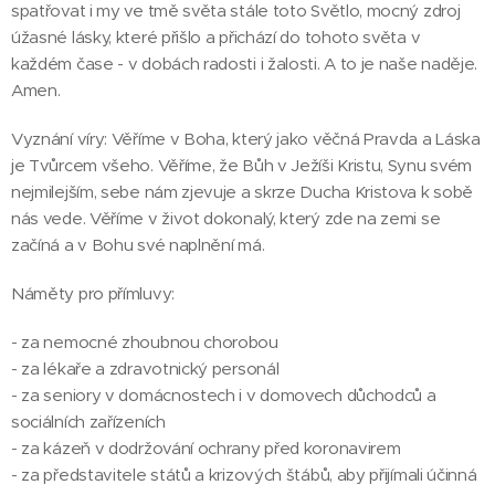
spatřovat i my ve tmě světa stále toto Světlo, mocný zdroj
úžasné lásky, které přišlo a přichází do tohoto světa v
každém čase - v dobách radosti i žalosti. A to je naše naděje.
Amen.
Vyznání víry: Věříme v Boha, který jako věčná Pravda a Láska
je Tvůrcem všeho. Věříme, že Bůh v Ježíši Kristu, Synu svém
nejmilejším, sebe nám zjevuje a skrze Ducha Kristova k sobě
nás vede. Věříme v život dokonalý, který zde na zemi se
začíná a v Bohu své naplnění má.
Náměty pro přímluvy:
- za nemocné zhoubnou chorobou
- za lékaře a zdravotnický personál
- za seniory v domácnostech i v domovech důchodců a
sociálních zařízeních
- za kázeň v dodržování ochrany před koronavirem
- za představitele států a krizových štábů, aby přijímali účinná