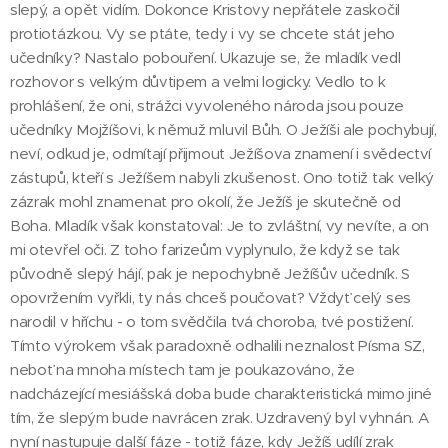
slepý, a opět vidím. Dokonce Kristovy nepřátele zaskočil
protiotázkou. Vy se ptáte, tedy i vy se chcete stát jeho
učedníky? Nastalo pobouření. Ukazuje se, že mladík vedl
rozhovor s velkým důvtipem a velmi logicky. Vedlo to k
prohlášení, že oni, strážci vyvoleného národa jsou pouze
učedníky Mojžíšovi, k němuž mluvil Bůh. O Ježíši ale pochybují,
neví, odkud je, odmítají přijmout Ježíšova znamení i svědectví
zástupů, kteří s Ježíšem nabyli zkušenost. Ono totiž tak velký
zázrak mohl znamenat pro okolí, že Ježíš je skutečně od
Boha. Mladík však konstatoval: Je to zvláštní, vy nevíte, a on
mi otevřel oči. Z toho farizeům vyplynulo, že když se tak
původně slepý hájí, pak je nepochybně Ježíšův učedník. S
opovržením vyřkli, ty nás chceš poučovat? Vždyť celý ses
narodil v hříchu - o tom svědčila tvá choroba, tvé postižení.
Tímto výrokem však paradoxně odhalili neznalost Písma SZ,
neboť na mnoha místech tam je poukazováno, že
nadcházející mesiášská doba bude charakteristická mimo jiné
tím, že slepým bude navrácen zrak. Uzdravený byl vyhnán. A
nyní nastupuje další fáze - totiž fáze, kdy Ježíš udílí zrak