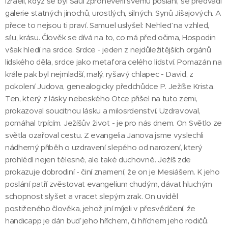
Izraeli, když se byl Saul zpronevěřil svému poslání, se předvádí
galerie statných jinochů, urostlých, silných. Synů Jišajových. A
přece to nejsou ti praví. Samuel uslyšel: Nehleď na vzhled,
sílu, krásu. Člověk se dívá na to, co má před očima, Hospodin
však hledí na srdce. Srdce - jeden z nejdůležitějších orgánů
lidského děla, srdce jako metafora celého lidství. Pomazán na
krále pak byl nejmladší, malý, ryšavý chlapec - David, z
pokolení Judova, genealogicky předchůdce P. Ježíše Krista.
Ten, který z lásky nebeského Otce přišel na tuto zemi,
prokazoval soucitnou lásku a milosrdenství. Uzdravoval,
pomáhal trpícím. Ježíšův život - je pro nás dnem. On Světlo ze
světla ozařoval cestu. Z evangelia Janova jsme vyslechli
nádherný příběh o uzdravení slepého od narození, který
prohlédl nejen tělesně, ale také duchovně. Ježíš zde
prokazuje dobrodiní - činí znamení, že on je Mesiášem. K jeho
poslání patří zvěstovat evangelium chudým, dávat hluchým
schopnost slyšet a vracet slepým zrak. On uviděl
postiženého člověka, jehož jiní míjeli v přesvědčení, že
handicapp je dán buď jeho hříchem, či hříchem jeho rodičů.