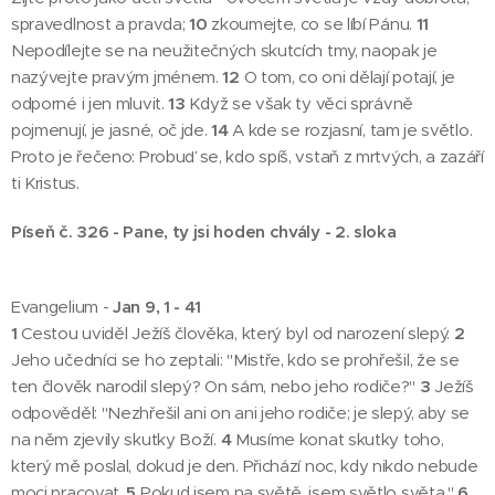
spravedlnost a pravda;
10
zkoumejte, co se líbí Pánu.
11
Nepodílejte se na neužitečných skutcích tmy, naopak je
nazývejte pravým jménem.
12
O tom, co oni dělají potají, je
odporné i jen mluvit.
13
Když se však ty věci správně
pojmenují, je jasné, oč jde.
14
A kde se rozjasní, tam je světlo.
Proto je řečeno: Probuď se, kdo spíš, vstaň z mrtvých, a zazáří
ti Kristus.
Píseň č. 326 - Pane, ty jsi hoden chvály - 2. sloka
Evangelium -
Jan 9, 1 - 41
1
Cestou uviděl Ježíš člověka, který byl od narození slepý.
2
Jeho učedníci se ho zeptali: "Mistře, kdo se prohřešil, že se
ten člověk narodil slepý? On sám, nebo jeho rodiče?"
3
Ježíš
odpověděl: "Nezhřešil ani on ani jeho rodiče; je slepý, aby se
na něm zjevily skutky Boží.
4
Musíme konat skutky toho,
který mě poslal, dokud je den. Přichází noc, kdy nikdo nebude
moci pracovat.
5
Pokud jsem na světě, jsem světlo světa."
6