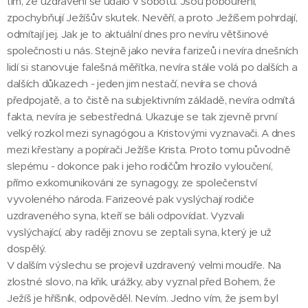
tím, že uzdravení se událo v sobotu. Jsou pobouření,
zpochybňují Ježíšův skutek. Nevěří, a proto Ježíšem pohrdají,
odmítají jej. Jak je to aktuální dnes pro nevíru většinové
společnosti u nás. Stejně jako nevíra farizeů i nevíra dnešních
lidí si stanovuje falešná měřítka, nevíra stále volá po dalších a
dalších důkazech - jeden jim nestačí, nevíra se chová
předpojatě, a to čistě na subjektivním základě, nevíra odmítá
fakta, nevíra je sebestředná. Ukazuje se tak zjevně první
velký rozkol mezi synagógou a Kristovými vyznavači. A dnes
mezi křesťany a popírači Ježíše Krista. Proto tomu původně
slepému - dokonce pak i jeho rodičům hrozilo vyloučení,
přímo exkomunikováni ze synagogy, ze společenství
vyvoleného národa. Farizeové pak vyslýchají rodiče
uzdraveného syna, kteří se báli odpovídat. Vyzvali
vyslýchající, aby raději znovu se zeptali syna, který je už
dospělý.
V dalším výslechu se projevil uzdravený velmi moudře. Na
zlostné slovo, na křik, urážky, aby vyznal před Bohem, že
Ježíš je hříšník, odpověděl. Nevím. Jedno vím, že jsem byl