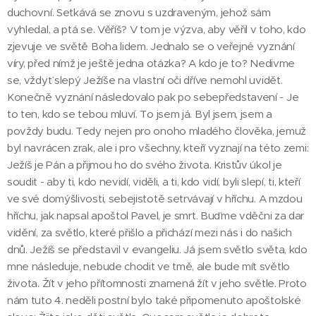
duchovní. Setkává se znovu s uzdraveným, jehož sám
vyhledal, a ptá se. Věříš? V tom je výzva, aby věřil v toho, kdo
zjevuje ve světě Boha lidem. Jednalo se o veřejné vyznání
víry, před nímž je ještě jedna otázka? A kdo je to? Nedivme
se, vždyť slepý Ježíše na vlastní oči dříve nemohl uvidět.
Konečně vyznání následovalo pak po sebepředstavení - Je
to ten, kdo se tebou mluví. To jsem já. Byl jsem, jsem a
povždy budu. Tedy nejen pro onoho mladého člověka, jemuž
byl navrácen zrak, ale i pro všechny, kteří vyznají na této zemi:
Ježíš je Pán a přijmou ho do svého života. Kristův úkol je
soudit - aby ti, kdo nevidí, viděli, a ti, kdo vidí, byli slepí, ti, kteří
ve své domýšlivosti, sebejistotě setrvávají v hříchu. A mzdou
hříchu, jak napsal apoštol Pavel, je smrt. Buďme vděčni za dar
vidění, za světlo, které přišlo a přichází mezi nás i do našich
dnů. Ježíš se představil v evangeliu. Já jsem světlo světa, kdo
mne následuje, nebude chodit ve tmě, ale bude mít světlo
života. Žít v jeho přítomnosti znamená žít v jeho světle. Proto
nám tuto 4. neděli postní bylo také připomenuto apoštolské