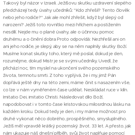
Takový byl názor v Izraeli. Ježíšovu skutku uzdravení slepého
předcházejí tedy úvahy učedníků: "Kdo zhřešil? Tento člověk
nebo jeho rodiče?" Jak ale mohl zhřešit, když byl slepý od
narození? Ježíš toto rovnítko mezi hříchem a postižením
nesdílí. Nejde mu o plané úvahy, ale o účinnou pomoc
druhému a o činění dobra Proto odpovídá: Nezhřešil ani on
ani jeho rodiče, je slepý, aby se na něm naplnily skutky Boží.
Musíme konat skutky toho, který mě poslal, dokud je den,
rozumějme, dokud Mistr je se svými učedníky. Uvedl, že
přichází noc, tím myslel na ukončení svého pozemského
života, temnotu smrti. Z toho vyplývá, že i my, jimž Pán
dopřává ještě dny na této zemi, máme činit s nasazením vše,
co lze v nám vyměřeném čase udělat. Neskládat ruce v klín.
Imitatio Dei, imitatio Christi. Následovat dílo Boží,
napodobovat i v tomto čase kristovskou milosrdnou lásku na
každém kroku. Dokud tedy je den, i my máme možnost pro
druhé vykonat něco dobrého, prospěšného, smysluplného.
Ježíš měl vpravdě krátký pozemský život. 33 let. A přesto, jak
nám ukazuje náš dnešní příběh, svůj život naplňuje pomocí