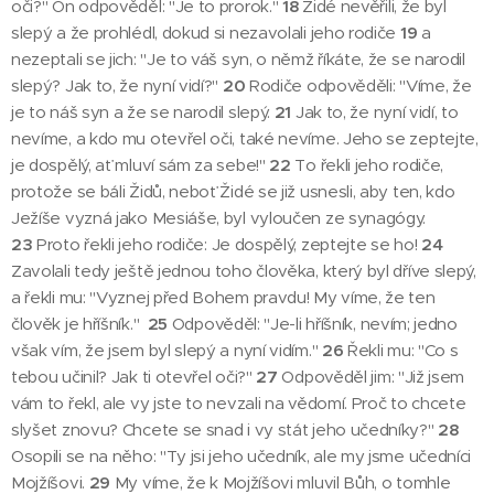
oči?" On odpověděl: "Je to prorok."
18
Židé nevěřili, že byl
slepý a že prohlédl, dokud si nezavolali jeho rodiče
19
a
nezeptali se jich: "Je to váš syn, o němž říkáte, že se narodil
slepý? Jak to, že nyní vidí?"
20
Rodiče odpověděli: "Víme, že
je to náš syn a že se narodil slepý.
21
Jak to, že nyní vidí, to
nevíme, a kdo mu otevřel oči, také nevíme. Jeho se zeptejte,
je dospělý, ať mluví sám za sebe!"
22
To řekli jeho rodiče,
protože se báli Židů, neboť Židé se již usnesli, aby ten, kdo
Ježíše vyzná jako Mesiáše, byl vyloučen ze synagógy.
23
Proto řekli jeho rodiče: Je dospělý, zeptejte se ho!
24
Zavolali tedy ještě jednou toho člověka, který byl dříve slepý,
a řekli mu: "Vyznej před Bohem pravdu! My víme, že ten
člověk je hříšník."
25
Odpověděl: "Je-li hříšník, nevím; jedno
však vím, že jsem byl slepý a nyní vidím."
26
Řekli mu: "Co s
tebou učinil? Jak ti otevřel oči?"
27
Odpověděl jim: "Již jsem
vám to řekl, ale vy jste to nevzali na vědomí. Proč to chcete
slyšet znovu? Chcete se snad i vy stát jeho učedníky?"
28
Osopili se na něho: "Ty jsi jeho učedník, ale my jsme učedníci
Mojžíšovi.
29
My víme, že k Mojžíšovi mluvil Bůh, o tomhle