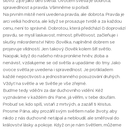
slovo: Žijte jako děti světla. Ovocem světla je dobrota,
spravedlnost a pravda. Všimněme si pořadí.
Na prvním místě není uvedena pravda, ale dobrota. Pravda je
arci velká hodnota, ale když se prosazuje tvrdě a za každou
cenu, není to správné. Dobrotou, která předchází či doprovází
pravdu, se myslí laskavost, mírnost, přívětivost, začleňuje i
skutky milosrdenství Nitro člověka, naplněné dobrem se
projevuje vlídností. Jen takový člověk kolem šíří světlo.
Naopak, když do našeho nitra pronikne hněv, zloba a
nenávist, vzdalujeme se od světla a upadáme do tmy. Jako
ovoce světla je uvedena i spravedlnost. Je protikladem
každé nepoctivosti a jednostranného posuzování druhých.
Vždyť na světle a ve Světle je vše zřejmé.
Buďme tedy vděčni za dar duchovního vidění. Kéž
vyznáváme v každém dni. Pane, já věřím, v tebe doufám.
Probuď se, kdo spíš, vstaň z mrtvých, a zazáří ti Kristus.
Prosme Pána, aby prozářil svým světlem naše životy, aby
nikdo z nás duchovně netápal a nebloudil, ale směřoval do
království lásky a pokoje. Když on je nám Světlem, můžeme