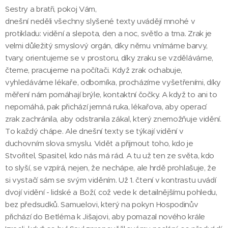
Sestry a bratři, pokoj Vám,
dnešní neděli všechny slyšené texty uvádějí mnohé v
protikladu: vidění a slepota, den a noc, světlo a tma. Zrak je
velmi důležitý smyslový orgán, díky němu vnímáme barvy,
tvary, orientujeme se v prostoru, díky zraku se vzděláváme,
čteme, pracujeme na počítači. Když zrak ochabuje,
vyhledáváme lékaře, odborníka, procházíme vyšetřeními, díky
měření nám pomáhají brýle, kontaktní čočky. A když to ani to
nepomáhá, pak přichází jemná ruka, lékařova, aby operací
zrak zachránila, aby odstranila zákal, který znemožňuje vidění.
To každý chápe. Ale dnešní texty se týkají vidění v
duchovním slova smyslu. Vidět a přijmout toho, kdo je
Stvořitel, Spasitel, kdo nás má rád. A tu už ten ze světa, kdo
to slyší, se vzpírá, nejen, že nechápe, ale hrdě prohlašuje, že
si vystačí sám se svým viděním. Už 1. čtení v kontrastu uvádí
dvojí vidění - lidské a Boží, což vede k detailnějšímu pohledu,
bez předsudků. Samuelovi, který na pokyn Hospodinův
přichází do Betléma k Jišajovi, aby pomazal nového krále