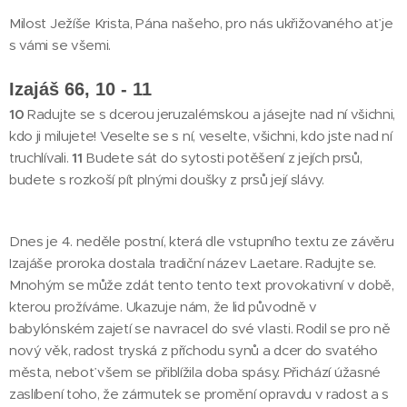
Milost Ježíše Krista, Pána našeho, pro nás ukřižovaného ať je
s vámi se všemi.
Izajáš 66, 10 - 11
10
Radujte se s dcerou jeruzalémskou a jásejte nad ní všichni,
kdo ji milujete! Veselte se s ní, veselte, všichni, kdo jste nad ní
truchlívali.
11
Budete sát do sytosti potěšení z jejích prsů,
budete s rozkoší pít plnými doušky z prsů její slávy.
Dnes je 4. neděle postní, která dle vstupního textu ze závěru
Izajáše proroka dostala tradiční název Laetare. Radujte se.
Mnohým se může zdát tento tento text provokativní v době,
kterou prožíváme. Ukazuje nám, že lid původně v
babylónském zajetí se navracel do své vlasti. Rodil se pro ně
nový věk, radost tryská z příchodu synů a dcer do svatého
města, neboť všem se přiblížila doba spásy. Přichází úžasné
zaslíbení toho, že zármutek se promění opravdu v radost a s