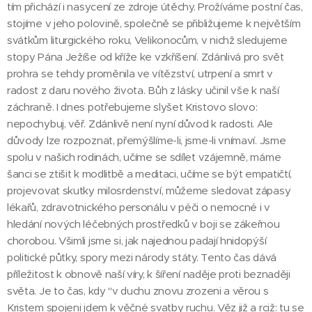
tím přichází i nasycení ze zdroje útěchy. Prožíváme postní čas,
stojíme v jeho polovině, společně se přibližujeme k největším
svátkům liturgického roku, Velikonocům, v nichž sledujeme
stopy Pána Ježíše od kříže ke vzkříšení. Zdánlivá pro svět
prohra se tehdy proměnila ve vítězství, utrpení a smrt v
radost z daru nového života. Bůh z lásky učinil vše k naší
záchraně. I dnes potřebujeme slyšet Kristovo slovo:
nepochybuj, věř. Zdánlivě není nyní důvod k radosti. Ale
důvody lze rozpoznat, přemýšlíme-li, jsme-li vnímaví. Jsme
spolu v našich rodinách, učíme se sdílet vzájemně, máme
šanci se ztišit k modlitbě a meditaci, učíme se být empatičtí,
projevovat skutky milosrdenství, můžeme sledovat zápasy
lékařů, zdravotnického personálu v péči o nemocné i v
hledání nových léčebných prostředků v boji se zákeřnou
chorobou. Všimli jsme si, jak najednou padají hnidopýší
politické půtky, spory mezi národy státy. Tento čas dává
příležitost k obnově naší víry, k šíření naděje proti beznaději
světa. Je to čas, kdy "v duchu znovu zrozeni a věrou s
Kristem spojeni jdem k věčné svatby ruchu. Věz již a rciž: tu se