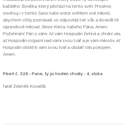
každého člověka, který přichází na tento svět. Prosíme,
osvěcuj i v tomto čase naše srdce světlem své milosti,
abychom vždy poznávali, co odpovídá tvé vůli, a dovedli tě
opravdově milovat. Skrze Krista, našeho Pána. Amen.
Požehnání: Pán s vámi. Ať vám Hospodin žehná a chrání vás,
ať Hospodin rozjasní nad vámi svou tvář a je vám milostiv, ať
Hospodin obrátí k vám svou tvář a obdaří Vás pokojem.
Amen.
Píseň č. 326 - Pane, ty jsi hoden chvály - 4. sloka
farář Zdeněk Kovalčík