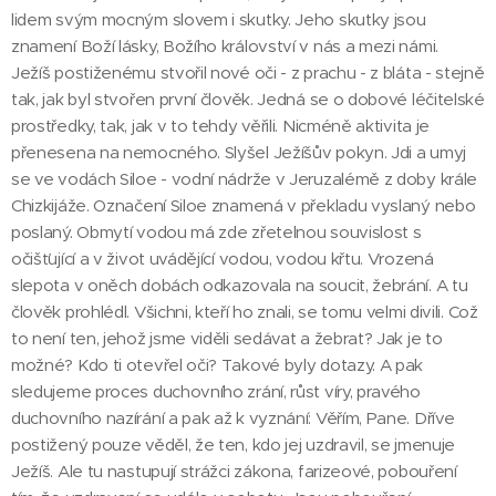
lidem svým mocným slovem i skutky. Jeho skutky jsou
znamení Boží lásky, Božího království v nás a mezi námi.
Ježíš postiženému stvořil nové oči - z prachu - z bláta - stejně
tak, jak byl stvořen první člověk. Jedná se o dobové léčitelské
prostředky, tak, jak v to tehdy věřili. Nicméně aktivita je
přenesena na nemocného. Slyšel Ježíšův pokyn. Jdi a umyj
se ve vodách Siloe - vodní nádrže v Jeruzalémě z doby krále
Chizkijáže. Označení Siloe znamená v překladu vyslaný nebo
poslaný. Obmytí vodou má zde zřetelnou souvislost s
očišťující a v život uvádějící vodou, vodou křtu. Vrozená
slepota v oněch dobách odkazovala na soucit, žebrání. A tu
člověk prohlédl. Všichni, kteří ho znali, se tomu velmi divili. Což
to není ten, jehož jsme viděli sedávat a žebrat? Jak je to
možné? Kdo ti otevřel oči? Takové byly dotazy. A pak
sledujeme proces duchovního zrání, růst víry, pravého
duchovního nazírání a pak až k vyznání: Věřím, Pane. Dříve
postižený pouze věděl, že ten, kdo jej uzdravil, se jmenuje
Ježíš. Ale tu nastupují strážci zákona, farizeové, pobouření