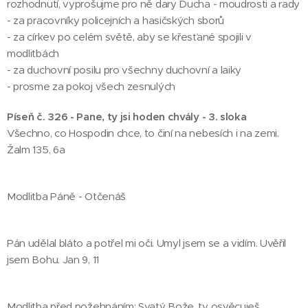
rozhodnutí, vyprošujme pro ně dary Ducha - moudrosti a rady
- za pracovníky policejních a hasičských sborů
- za církev po celém světě, aby se křesťané spojili v
modlitbách
- za duchovní posilu pro všechny duchovní a laiky
- prosme za pokoj všech zesnulých
Píseň č. 326 - Pane, ty jsi hoden chvály - 3. sloka
Všechno, co Hospodin chce, to činí na nebesích i na zemi.
Žalm 135, 6a
Modlitba Páně - Otčenáš
Pán udělal bláto a potřel mi oči. Umyl jsem se a vidím. Uvěřil
jsem Bohu. Jan 9, 11
Modlitba před požehnáním: Svatý Bože, ty osvěcuješ