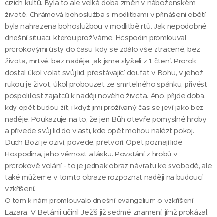
cizích kultů. Byla to ale velká doba změn v náboženském
životě. Chrámová bohoslužba s modlitbami v přinášení obětí
byla nahrazena bohoslužbou v modlitbě rtů. Jak nepodobné
dnešní situaci, kterou prožíváme. Hospodin promlouval
prorokovými ústy do času, kdy se zdálo vše ztracené, bez
života, mrtvé, bez naděje, jak jsme slyšeli z 1. čtení. Prorok
dostal úkol volat svůj lid, přestávající doufat v Bohu, v jehož
rukou je život, úkol probouzet ze smrtelného spánku, přivést
pospolitost zajatců k naději nového života. Ano, přijde doba,
kdy opět budou žít, i když jimi prožívaný čas se jeví jako bez
naděje. Poukazuje na to, že jen Bůh otevře pomyslné hroby
a přivede svůj lid do vlasti, kde opět mohou nalézt pokoj.
Duch Boží je oživí, povede, přetvoří. Opět poznají lidé
Hospodina, jeho věrnost a lásku. Povstání z hrobů v
prorokově volání - to je jednak obraz návratu ke svobodě, ale
také můžeme v tomto obraze rozpoznat naději na budoucí
vzkříšení.
O tom k nám promlouvalo dnešní evangelium o vzkříšení
Lazara. V Betánii učinil Ježíš již sedmé znamení, jímž prokázal,