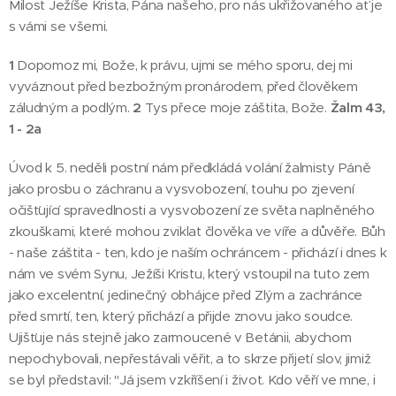
Milost Ježíše Krista, Pána našeho, pro nás ukřižovaného ať je
s vámi se všemi.
1
Dopomoz mi, Bože, k právu, ujmi se mého sporu, dej mi
vyváznout před bezbožným pronárodem, před člověkem
záludným a podlým.
2
Tys přece moje záštita, Bože.
Žalm 43,
1 - 2a
Úvod k 5. neděli postní nám předkládá volání žalmisty Páně
jako prosbu o záchranu a vysvobození, touhu po zjevení
očišťující spravedlnosti a vysvobození ze světa naplněného
zkouškami, které mohou zviklat člověka ve víře a důvěře. Bůh
- naše záštita - ten, kdo je naším ochráncem - přichází i dnes k
nám ve svém Synu, Ježíši Kristu, který vstoupil na tuto zem
jako excelentní, jedinečný obhájce před Zlým a zachránce
před smrtí, ten, který přichází a přijde znovu jako soudce.
Ujišťuje nás stejně jako zarmoucené v Betánii, abychom
nepochybovali, nepřestávali věřit, a to skrze přijetí slov, jimiž
se byl představil: "Já jsem vzkříšení i život. Kdo věří ve mne, i