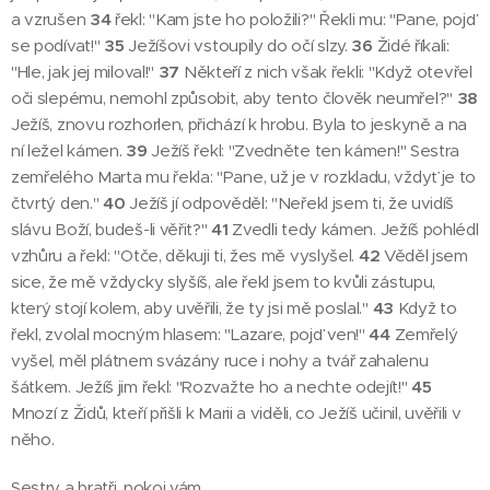
a vzrušen
34
řekl: "Kam jste ho položili?" Řekli mu: "Pane, pojď
se podívat!"
35
Ježíšovi vstoupily do očí slzy.
36
Židé říkali:
"Hle, jak jej miloval!"
37
Někteří z nich však řekli: "Když otevřel
oči slepému, nemohl způsobit, aby tento člověk neumřel?"
38
Ježíš, znovu rozhorlen, přichází k hrobu. Byla to jeskyně a na
ní ležel kámen.
39
Ježíš řekl: "Zvedněte ten kámen!" Sestra
zemřelého Marta mu řekla: "Pane, už je v rozkladu, vždyť je to
čtvrtý den."
40
Ježíš jí odpověděl: "Neřekl jsem ti, že uvidíš
slávu Boží, budeš-li věřit?"
41
Zvedli tedy kámen. Ježíš pohlédl
vzhůru a řekl: "Otče, děkuji ti, žes mě vyslyšel.
42
Věděl jsem
sice, že mě vždycky slyšíš, ale řekl jsem to kvůli zástupu,
který stojí kolem, aby uvěřili, že ty jsi mě poslal."
43
Když to
řekl, zvolal mocným hlasem: "Lazare, pojď ven!"
44
Zemřelý
vyšel, měl plátnem svázány ruce i nohy a tvář zahalenu
šátkem. Ježíš jim řekl: "Rozvažte ho a nechte odejít!"
45
Mnozí z Židů, kteří přišli k Marii a viděli, co Ježíš učinil, uvěřili v
něho.
Sestry a bratři, pokoj vám,