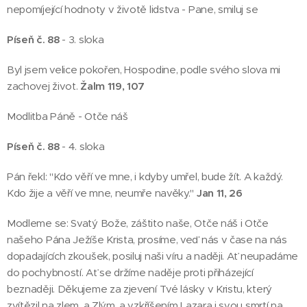
nepomíjející hodnoty v životě lidstva - Pane, smiluj se
Píseň č. 88
- 3. sloka
Byl jsem velice pokořen, Hospodine, podle svého slova mi
zachovej život.
Žalm 119, 107
Modlitba Páně - Otče náš
Píseň č. 88
- 4. sloka
Pán řekl: "Kdo věří ve mne, i kdyby umřel, bude žít. A každý.
Kdo žije a věří ve mne, neumře navěky."
Jan 11, 26
Modleme se: Svatý Bože, záštito naše, Otče náš i Otče
našeho Pána Ježíše Krista, prosíme, veď nás v čase na nás
dopadajících zkoušek, posiluj naši víru a naději. Ať neupadáme
do pochybností. Ať se držíme naděje proti přiházející
beznaději. Děkujeme za zjevení Tvé lásky v Kristu, který
zvítězil na zlem, a Zlým, a vzkříšením Lazara i svou smrtí na