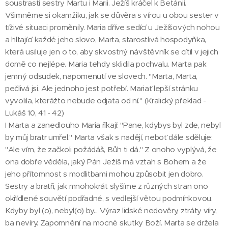
soustrasti sestry Martu i Marii. Ježíš kráčel k Betánii.
Všimněme si okamžiku, jak se důvěra s vírou u obou sester v
tíživé situaci proměnily. Maria dříve sedící u Ježíšových nohou
a hltající každé jeho slovo, Marta, starostlivá hospodyňka,
která usiluje jen o to, aby skvostný návštěvník se cítil v jejich
domě co nejlépe. Maria tehdy sklidila pochvalu. Marta pak
jemný odsudek, napomenutí ve slovech. "Marta, Marta,
pečlivá jsi. Ale jednoho jest potřebí. Mariať lepší stránku
vyvolila, kterážto nebude odjata od ní." (Kralický překlad -
Lukáš 10, 41 - 42)
I Marta a zanedlouho Maria říkají: "Pane, kdybys byl zde, nebyl
by můj bratr umřel." Marta však s nadějí, neboť dále sděluje:
"Ale vím, že začkoli požádáš, Bůh ti dá." Z onoho vyplývá, že
ona dobře věděla, jaký Pán Ježíš má vztah s Bohem a že
jeho přítomnost s modlitbami mohou způsobit jen dobro.
Sestry a bratři, jak mnohokrát slyšíme z různých stran ono
okřídlené souvětí podřadné, s vedlejší větou podmínkovou.
Kdyby byl (o), nebyl(o) by... Výraz lidské nedověry, ztráty víry,
ba nevíry. Zapomnění na mocné skutky Boží. Marta se držela