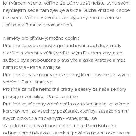
je Tvůrcem všeho. Věříme, že Bůh v Ježíši Kristu, Synu svém
nejmilejším, sebe nám zjevuje a skrze Ducha Kristova k sobě
nás vede. Věříme v život dokonalý, který zde na zemi se
začíná a v Bohu své naplnění má.
Náměty pro přímluvy: možno doplnit
Prosíme za svou církev, za její duchovní a učitele, za rady
starších a všechny věřící, veď je svým Duchem, aby jejich
službou byla probouzena pravá víra a láska Kristova a mezi
námi rostla - Pane, smiluj se
Prosíme za naše rodiny i za všechny, které nosíme ve svých
srdcích - Pane, smiluj se
Prosíme za naše nemocné bratry a sestry, za naše seniory,
posiluj je svou silou - Pane, smiluj se
Prosíme za všechny země světa a za všechny lidi zasažené
koronavirem, za všechny pozůstalé, kteří byli zasaženi smrtí
svých blízkých a milovaných - Pane, smiluj se
Za pokoru a odevzdanost celé situace Pánu Bohu, za
ochranu před nákazou, za milost pokání a novou orientaci na