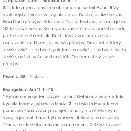
2. epištolní čtení - Římanům 8, 8 - 11
8
Ti, kdo žijí jen z vlastních sil, nemohou se líbit Bohu.
9
Vy
však nejste živi ze své síly, ale z moci Ducha, jestliže ve vás
Boží Duch přebývá. Kdo nemá Ducha Kristova, ten není jeho.
10
Je-li však ve vás Kristus, pak vaše tělo sice podléhá smrti,
protože jste zhřešili, ale Duch dává život, protože jste
ospravedlněni.
11
Jestliže ve vás přebývá Duch toho, který
Ježíše vzkřísil z mrtvých, pak ten, kdo vzkřísil z mrtvých Krista
Ježíše, obživí i vaše smrtelná těla Duchem, který ve vás
přebývá.
Píseň č. 88
- 2. sloka
Evangelium Jan 11, 1 - 45
1
Byl nemocen jeden člověk, Lazar z Betanie, z vesnice, kde
bydlela Marie a její sestra Marta.
2
To byla ta Marie, která
pomazala Pána vzácným olejem a nohy mu otřela svými
vlasy; a její bratr Lazar byl nemocen.
3
Sestry mu vzkázaly:
"Pane, ten, kterého máš rád, je nemocen."
4
K dyž to Ježíš