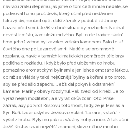
návratu zraku slepému, jak jsme o tom četli minulé neděle, se
podivoval tomu, proč Ježíš, který učinil před nedávnem
takový div, neučinil opět další zázrak v podobě záchrany
Lazara před smrtí. Ježíš v dané situaci byl rozhorlen. Nechal
dovést k místu, kam uložili mrtvého. Byl to dle tradice skalní
hrob, jehož vchod byl zavalen velkým kamenem. Bylo to už
čtvrtého dne po Lazarově smrti. Naděje se pro mnohé
rozplynula, navíc v tamních klimatických poměrech tělo brzy
podléhalo rozkladu., i když bylo před uložením do hrobu
pomazáno aromatickými bylinami a jen lehce omotáno látkou,
do níž se vkládaly také nejrůznější byliny a koření, a to proto,
aby se předešlo zápachu. Ježíš dal pokyn k odstranění
kamene. Mariiny obavy rozplynul. Pak zvedl oči k nebi. Je to
výraz nejen modlitební, ale výraz díkůvzdání Otci. Přišel
zázrak, aby potvrdil Kristovu totožnost, tedy, že je Mesiáš a
Syn Boří. Lazar uslyšev Ježíšovo volání: "Lazare , vstaň." -
vyšel z hrobu. Byly mu pak rozvázány nohy a ruce. A tak učinil
Ježíš Kristus snad největší znamení, skrze něhož mnoho