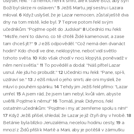
uslyšel, řekl: "Ta nemoc není k smrti, ale k slávě Boží, aby Syn
Boží byl skrze ni oslaven."
5
Ježíš Martu, její sestru i Lazara
miloval.
6
Když uslyšel, že je Lazar nemocen, zůstal ještě dva
dny na tom místě, kde byl.
7
Teprve potom řekl svým
učedníkům: "Pojďme opět do Judska!"
8
Učedníci mu řekli:
"Mistře, není to dávno, co tě chtěli Židé kamenovat, a zase
tam chceš jít?"
9
J ežíš odpověděl: "Což nemá den dvanáct
hodin? Kdo chodí ve dne, neklopýtne, neboť vidí světlo
tohoto světa.
10
Kdo však chodí v noci, klopýtá, poněvadž v
něm není světla."
11
To pověděl a dodal: "Náš přítel Lazar
usnul. Ale jdu ho probudit."
12
Učedníci mu řekli: "Pane, spí-li,
uzdraví se."
13
J ežíš mluvil o jeho smrti, ale oni mysleli, že
mluví o pouhém spánku.
14
Tehdy jim Ježíš řekl přímo: "Lazar
umřel.
15
A jsem rád, že jsem tam nebyl, kvůli vám, abyste
uvěřili. Pojďme k němu!"
16
Tomáš, jinak Didymos, řekl
ostatním učedníkům: "Pojďme i my, ať zemřeme spolu s ním!"
17
Když Ježíš přišel, shledal, že Lazar je již čtyři dny v hrobě.
18
Betánie byla blízko Jeruzaléma, necelou hodinu cesty,
19
a
mnozí z Židů přišli k Martě a Marii, aby je potěšili v zármutku