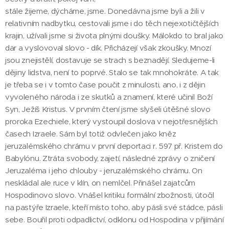
stále žijeme, dýcháme, jsme. Donedávna jsme byli a žili v
relativním nadbytku, cestovali jsme i do těch nejexotičtějších
krajin, užívali jsme si života plnými doušky. Málokdo to bral jako
dar a vyslovoval slovo - dík. Přicházejí však zkoušky. Mnozí
jsou znejistělí, dostavuje se strach s beznadějí. Sledujeme-li
dějiny lidstva, není to poprvé. Stalo se tak mnohokráte. A tak
je třeba se i v tomto čase poučit z minulosti, ano, i z dějin
vyvoleného národa i ze skutků a znamení, které učinil Boží
Syn, Ježíš Kristus. V prvním čtení jsme slyšeli útěšné slovo
proroka Ezechiele, který vystoupil doslova v nejotřesnějších
časech Izraele. Sám byl totiž odvlečen jako kněz
jeruzalémského chrámu v první deportaci r. 597 př. Kristem do
Babylónu. Ztráta svobody, zajetí, následné zprávy o zničení
Jeruzaléma i jeho chlouby - jeruzalémského chrámu. On
neskládal ale ruce v klín, on nemlčel. Přinášel zajatcům
Hospodinovo slovo. Vnášel kritiku formální zbožnosti, útočil
na pastýře Izraele, kteří místo toho, aby pásli své stádce, pásli
sebe. Bouřil proti odpadlictví, odklonu od Hospodina v přijímání