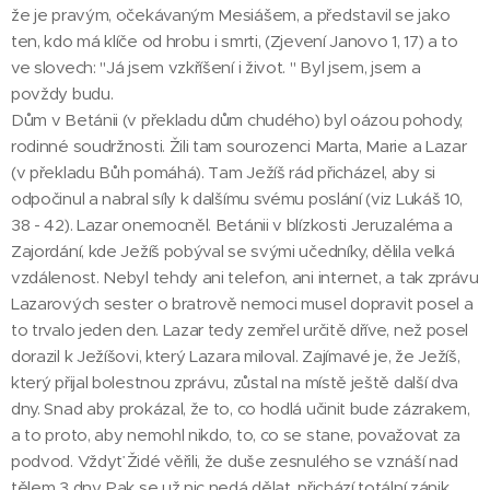
že je pravým, očekávaným Mesiášem, a představil se jako
ten, kdo má klíče od hrobu i smrti, (Zjevení Janovo 1, 17) a to
ve slovech: "Já jsem vzkříšení i život. " Byl jsem, jsem a
povždy budu.
Dům v Betánii (v překladu dům chudého) byl oázou pohody,
rodinné soudržnosti. Žili tam sourozenci Marta, Marie a Lazar
(v překladu Bůh pomáhá). Tam Ježíš rád přicházel, aby si
odpočinul a nabral síly k dalšímu svému poslání (viz Lukáš 10,
38 - 42). Lazar onemocněl. Betánii v blízkosti Jeruzaléma a
Zajordání, kde Ježíš pobýval se svými učedníky, dělila velká
vzdálenost. Nebyl tehdy ani telefon, ani internet, a tak zprávu
Lazarových sester o bratrově nemoci musel dopravit posel a
to trvalo jeden den. Lazar tedy zemřel určitě dříve, než posel
dorazil k Ježíšovi, který Lazara miloval. Zajímavé je, že Ježíš,
který přijal bolestnou zprávu, zůstal na místě ještě další dva
dny. Snad aby prokázal, že to, co hodlá učinit bude zázrakem,
a to proto, aby nemohl nikdo, to, co se stane, považovat za
podvod. Vždyť Židé věřili, že duše zesnulého se vznáší nad
tělem 3 dny. Pak se už nic nedá dělat, přichází totální zánik.