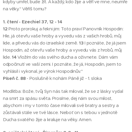
kdyby umřel, bude žít. A každý, kdo žije a věří ve mne, neumře
na věky." Věříš tomu?
1. čtení - Ezechiel 37, 12 - 14
12
Proto prorokuj a řekni jim: Toto praví Panovník Hospodin:
Hle, já otevřu vaše hroby a vyvedu vás z vašich hrobů, můj
lide, a přivedu vás do izraelské země.
13
I poznáte, že já jsem
Hospodin, až otevřu vaše hroby a vyvedu vás z hrobů, můj
lide.
14
Vložím do vás svého ducha a oživnete. Dám vám
odpočinutí ve vaší zemi. I poznáte, že já, Hospodin, jsem to
vyhlásil i vykonal, je výrok Hospodinův."
Píseň č. 88
- Poslušně k nohám Páně již - 1. sloka
Modlitba: Bože, tvůj Syn nás tak miloval, že se z lásky vydal
na smrt za spásu světa. Prosíme, dej nám svou milost,
abychom i my v tomto čase milovali své bratry a sestry a
zůstávali stále ve tvé lásce. Neboť on s tebou v jednotě
Ducha svatého žije a kraluje na věky. Amen.