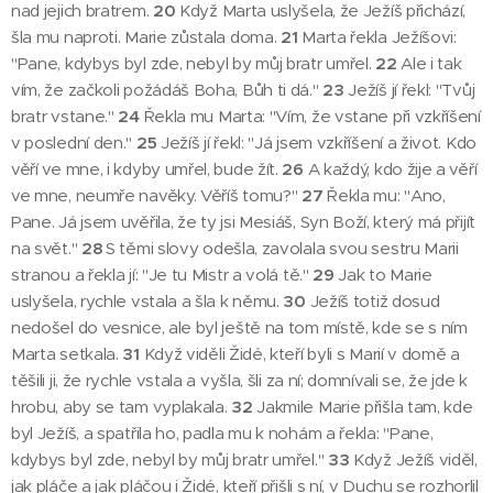
nad jejich bratrem.
20
Když Marta uslyšela, že Ježíš přichází,
šla mu naproti. Marie zůstala doma.
21
Marta řekla Ježíšovi:
"Pane, kdybys byl zde, nebyl by můj bratr umřel.
22
Ale i tak
vím, že začkoli požádáš Boha, Bůh ti dá."
23
Ježíš jí řekl: "Tvůj
bratr vstane."
24
Řekla mu Marta: "Vím, že vstane při vzkříšení
v poslední den."
25
Ježíš jí řekl: "Já jsem vzkříšení a život. Kdo
věří ve mne, i kdyby umřel, bude žít.
26
A každý, kdo žije a věří
ve mne, neumře navěky. Věříš tomu?"
27
Řekla mu: "Ano,
Pane. Já jsem uvěřila, že ty jsi Mesiáš, Syn Boží, který má přijít
na svět."
28
S těmi slovy odešla, zavolala svou sestru Marii
stranou a řekla jí: "Je tu Mistr a volá tě."
29
Jak to Marie
uslyšela, rychle vstala a šla k němu.
30
Ježíš totiž dosud
nedošel do vesnice, ale byl ještě na tom místě, kde se s ním
Marta setkala.
31
Když viděli Židé, kteří byli s Marií v domě a
těšili ji, že rychle vstala a vyšla, šli za ní; domnívali se, že jde k
hrobu, aby se tam vyplakala.
32
Jakmile Marie přišla tam, kde
byl Ježíš, a spatřila ho, padla mu k nohám a řekla: "Pane,
kdybys byl zde, nebyl by můj bratr umřel."
33
Když Ježíš viděl,
jak pláče a jak pláčou i Židé, kteří přišli s ní, v Duchu se rozhorlil