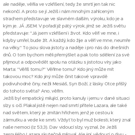
ale naděje, věřila ve vzkříšení, tedy že smrtí jen tak nic
nekončí. A proto se jí Ježíš i nám mnohým zahlceným
strachem představuje ve slavném dalším, výroku, kdo je a
kým je. JÁ JSEM. V pořadí již pátý výrok, jímž se Ježíš světu
představuje: "Já jsem vzkříšení i život. Kdo věří ve mne, i
kdyby umřel, bude žít. A každý, kdo žije a věří ve mne, neumře
na věky." To jsou slova jistoty a naděje i pro nás do dnešních
dnů. O tom bychom měli přemýšlet a pak toto sdělení za své
přijmout a odpovědět spolu na otázku s jistotou víry jako
Marta: "Věříš tomu?" Věříme tomu? Kdo jiný může mít
takovou moc? Kdo jiný může činit takové vpravdě
podivuhodné činy, nežli Mesiáš, Syn Boží, z lásky Otce přišlý
do tohoto světa? Ano, věřím.
Ježíš byl empatický, milující, proto kanuly i jemu v dané situaci
slzy s očí. Plakal jistě nejen nad smrtí přítele Lazara, ale také
nad světem, který je zmítán hříchem, jenž je cestou k
zármutku a vede ke smrti. Vždyť to byl muž bolesti, který znal
naše nemoci (Iz 53,3). Dav vidoucí slzy, vyznal, že Ježíš
zesnulého Lazara skutečně miloval. Ale jiní, vědoucí o divu -