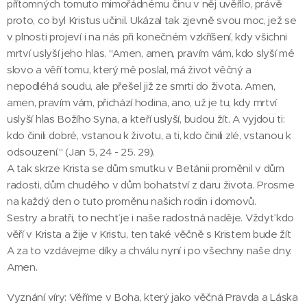
přítomných tomuto mimořádnému činu v něj uvěřilo, právě
proto, co byl Kristus učinil. Ukázal tak zjevně svou moc, jež se
v plnosti projeví i na nás při konečném vzkříšení, kdy všichni
mrtví uslyší jeho hlas. "Amen, amen, pravím vám, kdo slyší mé
slovo a věří tomu, který mě poslal, má život věčný a
nepodléhá soudu, ale přešel již ze smrti do života. Amen,
amen, pravím vám, přichází hodina, ano, už je tu, kdy mrtví
uslyší hlas Božího Syna, a kteří uslyší, budou žít. A vyjdou ti:
kdo činili dobré, vstanou k životu, a ti, kdo činili zlé, vstanou k
odsouzení." (Jan 5, 24 - 25. 29).
A tak skrze Krista se dům smutku v Betánii proměnil v dům
radosti, dům chudého v dům bohatství z daru života. Prosme
na každý den o tuto proměnu našich rodin i domovů.
Sestry a bratři, to nechť je i naše radostná naděje. Vždyť kdo
věří v Krista a žije v Kristu, ten také věčně s Kristem bude žít
A za to vzdávejme díky a chválu nyní i po všechny naše dny.
Amen.
Vyznání víry: Věříme v Boha, který jako věčná Pravda a Láska