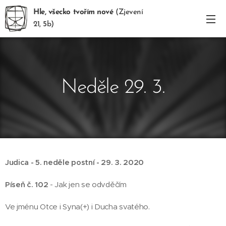
Hle, všecko tvořím nové
(Zjevení
21, 5b)
Neděle 29. 3.
Judica - 5. neděle postní - 29. 3. 2020
Píseň č. 102
- Jak jen se odvděčím
Ve jménu Otce i Syna(+) i Ducha svatého.