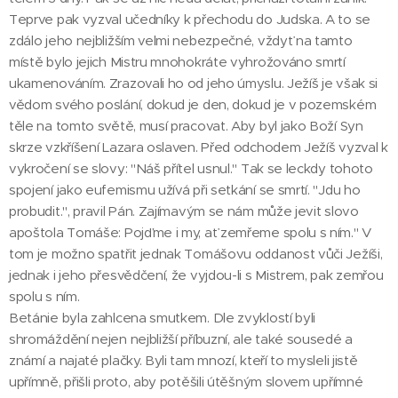
Teprve pak vyzval učedníky k přechodu do Judska. A to se
zdálo jeho nejbližším velmi nebezpečné, vždyť na tamto
místě bylo jejich Mistru mnohokráte vyhrožováno smrtí
ukamenováním. Zrazovali ho od jeho úmyslu. Ježíš je však si
vědom svého poslání, dokud je den, dokud je v pozemském
těle na tomto světě, musí pracovat. Aby byl jako Boží Syn
skrze vzkříšení Lazara oslaven. Před odchodem Ježíš vyzval k
vykročení se slovy: "Náš přítel usnul." Tak se leckdy tohoto
spojení jako eufemismu užívá při setkání se smrtí. "Jdu ho
probudit.", pravil Pán. Zajímavým se nám může jevit slovo
apoštola Tomáše: Pojďme i my, ať zemřeme spolu s ním." V
tom je možno spatřit jednak Tomášovu oddanost vůči Ježíši,
jednak i jeho přesvědčení, že vyjdou-li s Mistrem, pak zemřou
spolu s ním.
Betánie byla zahlcena smutkem. Dle zvyklostí byli
shromáždění nejen nejbližší příbuzní, ale také sousedé a
známí a najaté plačky. Byli tam mnozí, kteří to mysleli jistě
upřímně, přišli proto, aby potěšili útěšným slovem upřímné